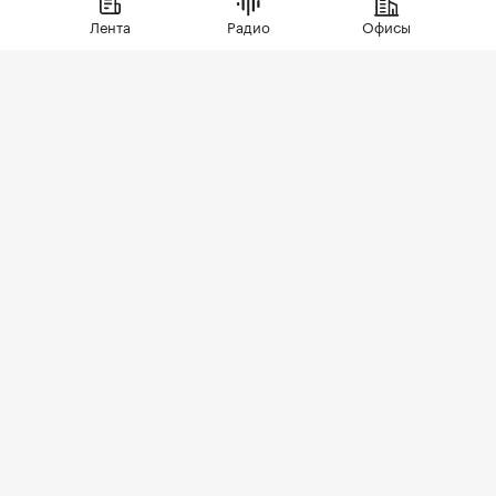
ипотеку. В сегменте трешек ипотечных
Лента
Радио
Офисы
сделок менее половины, а среди
четырехкомнатных квартир — лишь
около четверти
Фото: LudaZuy / Shutterstock / FOTODOM
По итогам первого полугодия 2026 года доля