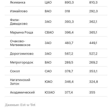
Якиманка
ЦАО
890,3
810,3
Измайлово
ВАО
318
292,3
Фили-
ЗАО
393,3
362,1
Давыдково
Марьина Роща
СВАО
396,4
365,1
Очаково-
ЗАО
483,7
449,1
Матвеевское
Дорогомилово
ЗАО
567,2
527,2
Метрогородок
ВАО
289,5
269,2
Сокол
САО
378,7
353,1
Нагатинский
ЮАО
346,4
324,8
Затон
Академический
ЮЗАО
377,4
355
Данные: Est-a-Tet