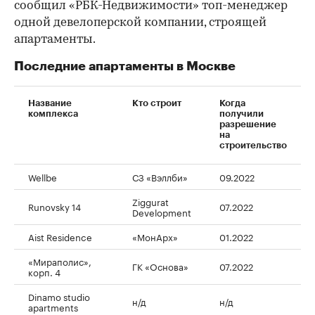
сообщил «РБК-Недвижимости» топ-менеджер
одной девелоперской компании, строящей
апартаменты.
Последние апартаменты в Москве
Название
Кто строит
Когда
комплекса
получили
разрешение
на
строительство
Wellbe
СЗ «Вэллби»
09.2022
Ziggurat
Runovsky 14
07.2022
Development
Aist Residence
«МонАрх»
01.2022
«Мираполис»,
ГК «Основа»
07.2022
корп. 4
Dinamo studio
н/д
н/д
apartments