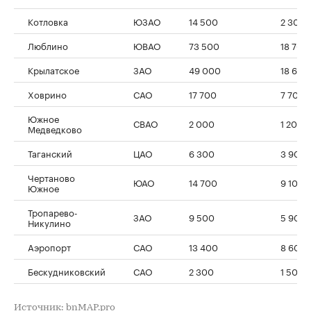
Котловка
ЮЗАО
14 500
2 300
Люблино
ЮВАО
73 500
18 700
Крылатское
ЗАО
49 000
18 600
Ховрино
САО
17 700
7 700
Южное
СВАО
2 000
1 200
Медведково
Таганский
ЦАО
6 300
3 900
Чертаново
ЮАО
14 700
9 100
Южное
Тропарево-
ЗАО
9 500
5 900
Никулино
Аэропорт
САО
13 400
8 600
Бескудниковский
САО
2 300
1 500
Источник: bnMAP.pro