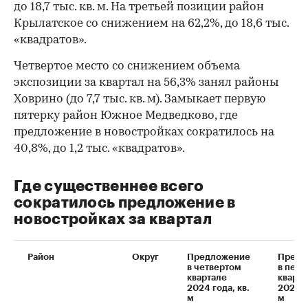
до 18,7 тыс. кв. м. На третьей позиции район
Крылатское со снижением на 62,2%, до 18,6 тыс.
«квадратов».
Четвертое место со снижением объема
экспозиции за квартал на 56,3% занял районы
Ховрино (до 7,7 тыс. кв. м). Замыкает первую
пятерку район Южное Медведково, где
предложение в новостройках сократилось на
40,8%, до 1,2 тыс. «квадратов».
Где существеннее всего
сократилось предложение в
новостройках за квартал
Район
Округ
Предложение
Предл
в четвертом
в пер
квартале
кварта
2024 года, кв.
2025 г
м
м