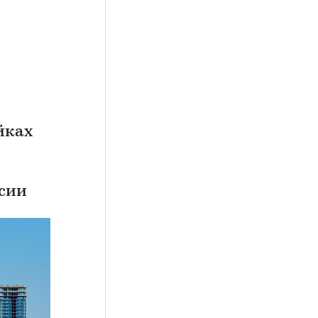
йках
ссии