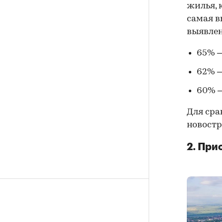
жилья, 
самая в
выявлен
65% —
62% —
60% —
Для сра
новостр
2. При