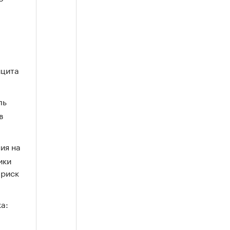
ицита
ль
в
ия на
ики
 риск
а:
от