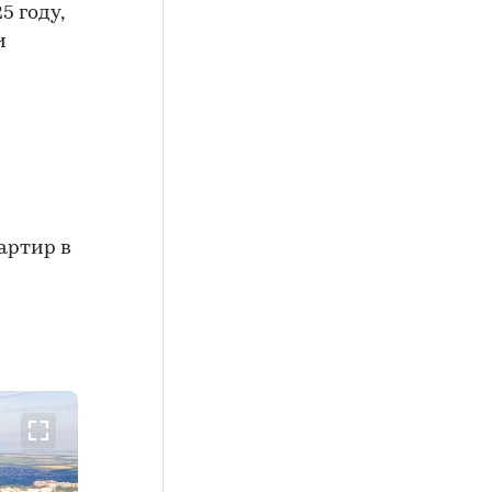
5 году,
и
артир в