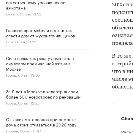
естественному уровню после
2025 го
ажиотажа
подсчит
Деньги, 06 авг, 13:32
соотнош
объекто
Главный враг мебели и стен: как
спасти дом от жуков-точильщиков
означае
Дом, 06 авг, 13:29
предела
В то же
Сила воды: как река у дома стала
символом премиальной жизни в
к строй
Москве
что в н
Город, 06 авг, 13:05
числе э
область
За 9 лет в Москве в кадастр внесли
более 500 новостроек по реновации
Город, 06 авг, 12:25
От каких материалов при ремонте
Сбал
дома стоит отказаться в 2026 году
Риск
Дизайн, 06 авг, 11:47