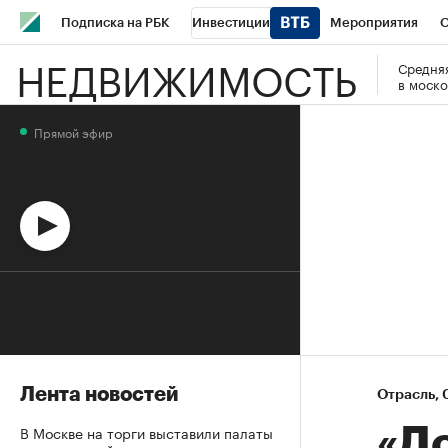
Подписка на РБК
Инвестиции
Мероприятия
О
НЕДВИЖИМОСТЬ
Средняя
Школа управления РБК
РБК Образование
РБК Курсы
в моско
РБК Бизнес-среда
Дискуссионный клуб
Исследования
Прямой эфир
Спецпроекты
Проверка контрагентов
Политика
Эк
Лента новостей
Отрасль
⁠,
В Москве на торги выставили палаты
«Д