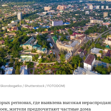
ll Skorobogatko / Shutterstock / FOTODOM)
орых регионах, где выявлена высокая нераспродан
оек, жители предпочитают частные дома