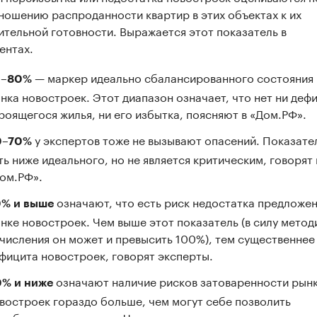
ношению распроданности квартир в этих объектах к их
ительной готовности. Выражается этот показатель в
ентах.
— маркер идеально сбалансированного состояния
0–80%
нка новостроек. Этот диапазон означает, что нет ни деф
роящегося жилья, ни его избытка, поясняют в «Дом.РФ».
у экспертов тоже не вызывают опасений. Показате
0–70%
ть ниже идеального, но не является критическим, говорят 
ом.РФ».
означают, что есть риск недостатка предложен
% и выше
нке новостроек. Чем выше этот показатель (в силу метод
числения он может и превысить 100%), тем существеннее
фицита новостроек, говорят эксперты.
означают наличие рисков затоваренности рынк
% и ниже
востроек гораздо больше, чем могут себе позволить
иобрести покупатели. Чем ниже показатель, тем выше эт