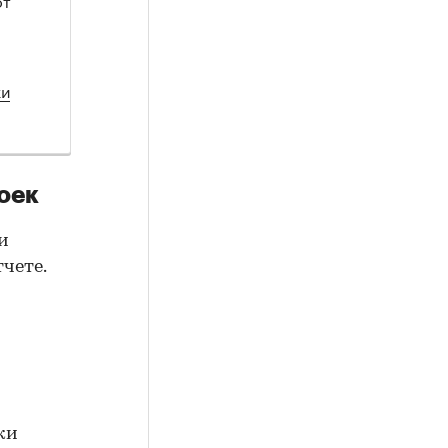
ки
оек
и
чете.
жи