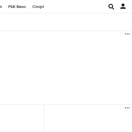
л
РБК Вино
Спорт
род
Стиль
Крипто
б
Конференции СПб
ичной валюты