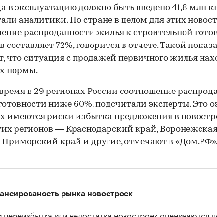
да в эксплуатацию должно быть введено 41,8 млн кв.
али аналитики. По стране в целом для этих новос
ение распроданности жилья к строительной гото
в составляет 72%, говорится в отчете. Такой показ
т, что ситуация с продажей первичного жилья нах
х нормы.
 время в 29 регионах России соотношение распрод
готовности ниже 60%, подсчитали эксперты. Это оз
их имеются риски избытка предложения в новостр
тих регионов — Краснодарский край, Воронежска
, Приморский край и другие, отмечают в «Дом.РФ»
ансированость рынка новостроек
и переизбытка или недостатка новостроек оцениваются п