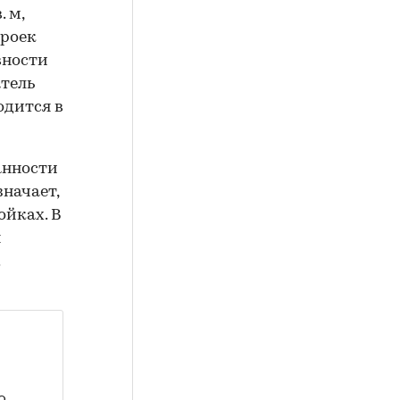
 м,
троек
вности
атель
одится в
анности
начает,
ойках. В
я
.
о