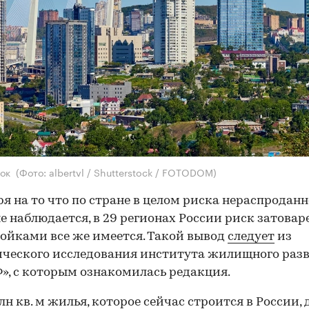
ток
(Фото: albertvl / Shutterstock / FOTODOM)
я на то что по стране в целом риска нераспродан
е наблюдается, в 29 регионах России риск затова
ойками все же имеется. Такой вывод
следует
из
ческого исследования института жилищного раз
», с которым ознакомилась редакция.
млн кв. м жилья, которое сейчас строится в России, 