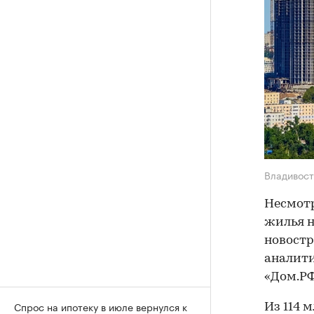
Владивос
Несмотр
жилья н
новостр
аналити
«Дом.РФ
Спрос на ипотеку в июле вернулся к
Из 114 