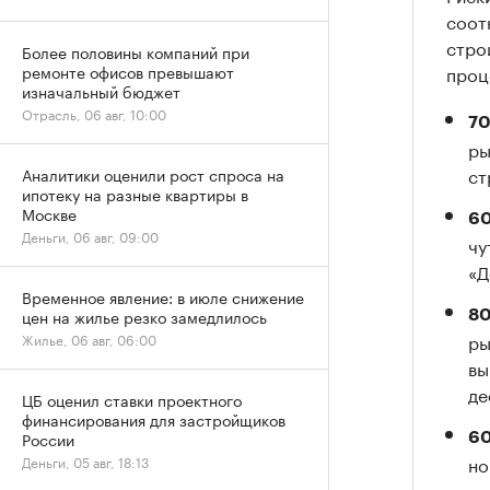
соот
стро
Более половины компаний при
проц
ремонте офисов превышают
изначальный бюджет
Отрасль, 06 авг, 10:00
7
ры
ст
Аналитики оценили рост спроса на
ипотеку на разные квартиры в
Москве
6
Деньги, 06 авг, 09:00
чу
«Д
Временное явление: в июле снижение
цен на жилье резко замедлилось
80
ры
Жилье, 06 авг, 06:00
вы
де
ЦБ оценил ставки проектного
финансирования для застройщиков
России
60
но
Деньги, 05 авг, 18:13
пр