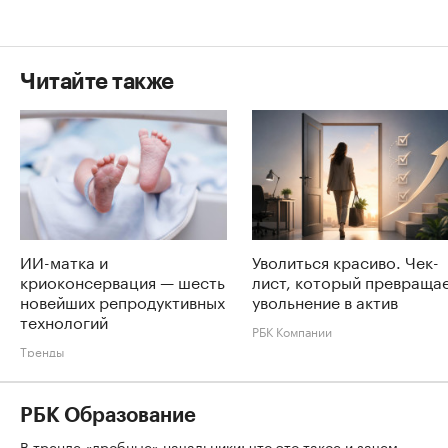
Читайте также
ИИ-матка и
Уволиться красиво. Чек-
криоконсервация — шесть
лист, который превраща
новейших репродуктивных
увольнение в актив
технологий
РБК Компании
Тренды
РБК Образование
В тренде «дробные» начальники: что это такое и зачем