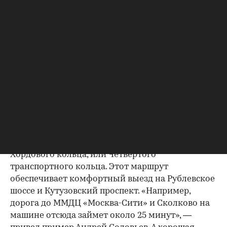
отмечает партнер, региональный директор
департамента городской недвижимости NF
Group Андрей Соловьев. Район у «Калужской»
располагается между двумя ключевыми
магистралями столицы — Ленинским
проспектом и Профсоюзной улицей. Благодаря
этому локация имеет прямую связь как с
центром Москвы, так и с Новой Москвой и
областью.
Улица Обручева, которая проходит по всей
территории одноименного района, входит в
состав Южной рокады и является частью
Хордового кольца, или Четвертого
транспортного кольца. Этот маршрут
обеспечивает комфортный выезд на Рублевское
шоссе и Кутузовский проспект. «Например,
дорога до ММДЦ «Москва-Сити» и Сколково на
машине отсюда займет около 25 минут», —