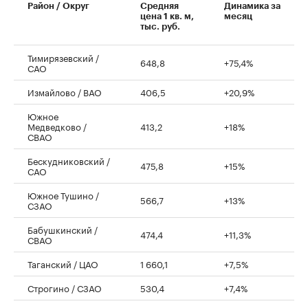
Район / Округ
Средняя
Динамика за
цена 1 кв. м,
месяц
тыс. руб.
Тимирязевский /
648,8
+75,4%
САО
Измайлово / ВАО
406,5
+20,9%
Южное
Медведково /
413,2
+18%
СВАО
Бескудниковский /
475,8
+15%
САО
Южное Тушино /
566,7
+13%
СЗАО
Бабушкинский /
474,4
+11,3%
СВАО
Таганский / ЦАО
1 660,1
+7,5%
Строгино / СЗАО
530,4
+7,4%