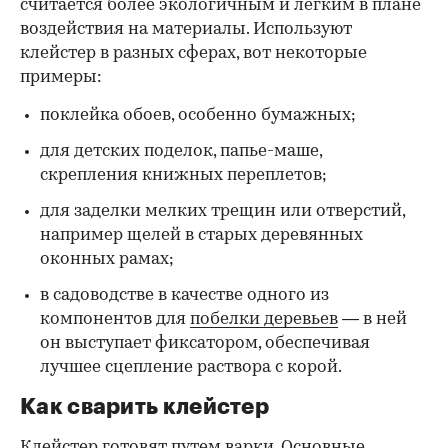
считается более экологичным и легким в плане
воздействия на материалы. Используют
клейстер в разных сферах, вот некоторые
00:00
/
00:00
примеры:
поклейка обоев, особенно бумажных;
для детских поделок, папье-маше,
скрепления книжных переплетов;
для заделки мелких трещин или отверстий,
например щелей в старых деревянных
оконных рамах;
в садоводстве в качестве одного из
компонентов для
побелки деревьев
— в ней
он выступает фиксатором, обеспечивая
лучшее сцепление раствора с корой.
Как сварить клейстер
Клейстер готовят путем варки. Основные