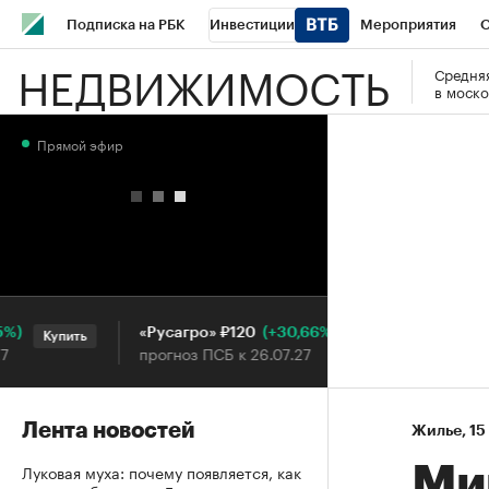
Подписка на РБК
Инвестиции
Мероприятия
О
НЕДВИЖИМОСТЬ
Средняя
Школа управления РБК
РБК Образование
РБК Курсы
в моско
РБК Бизнес-среда
Дискуссионный клуб
Исследования
Прямой эфир
Конференции СПб
Спецпроекты
Проверка контраген
Рынок наличной валюты
(+30,66%)
«Русагро» ₽120
Ozon ₽
Купить
Купить
прогноз ПСБ к 26.07.27
прогноз
Лента новостей
Жилье
⁠,
15
Луковая муха: почему появляется, как
Ми