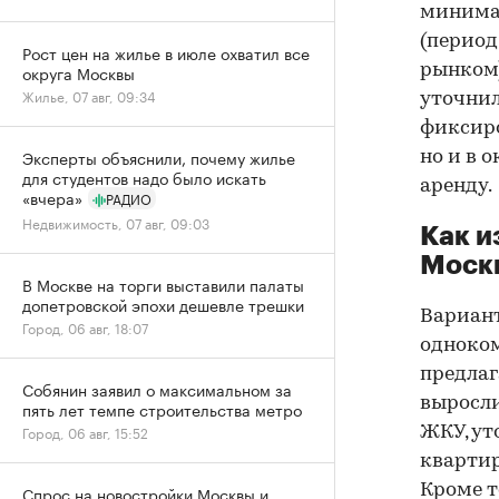
минимал
(период
Рост цен на жилье в июле охватил все
рынком)
округа Москвы
Жилье, 07 авг, 09:34
уточни
фиксиро
Эксперты объяснили, почему жилье
но и в 
для студентов надо было искать
аренду.
«вчера»
РАДИО
Недвижимость, 07 авг, 09:03
Как и
Моск
В Москве на торги выставили палаты
допетровской эпохи дешевле трешки
Вариан
Город, 06 авг, 18:07
одноком
предлаг
Собянин заявил о максимальном за
выросли
пять лет темпе строительства метро
Город, 06 авг, 15:52
ЖКУ, ут
квартир
Кроме т
Спрос на новостройки Москвы и