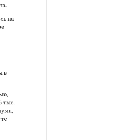
на.
сь на
ре
ы в
ью,
5 тыс.
мума,
уте