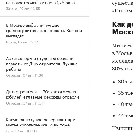
на новостройки в июле в 1,75 раза
существ
Жилье, 07 авг, 13:55
«Инком
Как д
В Москве выбрали лучшие
градостроительные проекты. Как они
Моск
выглядят
Город, 07 авг, 12:05
Минима
в Моск
Архитекторы и студенты создали
месяцев
плакаты ко Дню строителя. Лучшие
работы
30%, еж
Отрасль, 07 авг, 11:36
30 ты
Дню строителя — 70: как отмечают
35 тыс
юбилей и главные рекорды отрасли
Отрасль, 07 авг, 11:04
40 ты
44 ты
Какую ошибку все совершают при
мытье холодильника. И вы тоже
Нынешн
Дом, 07 авг, 10:00