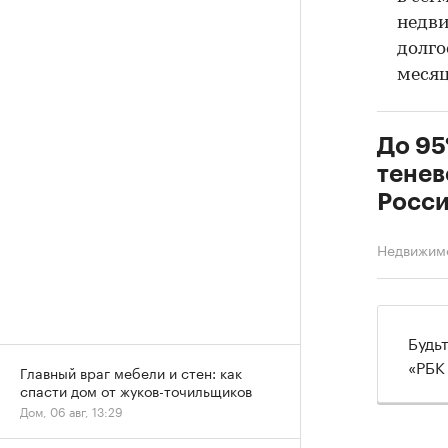
недви
долг
месяц
До 95
тенев
Росс
Недвижим
Будь
«РБК
Главный враг мебели и стен: как
спасти дом от жуков-точильщиков
Дом, 06 авг, 13:29