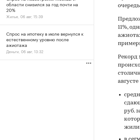
области снизился за год почти на
очередь
20%
Жилье, 06 авг, 15:39
Предлож
11%, од
Спрос на ипотеку в июле вернулся к
ажиотаж
естественному уровню после
примерн
ажиотажа
Деньги, 06 авг, 13:32
Рекорд 
происхо
столичн
августе 
средн
сдающ
руб. 
котор
жили
в сег