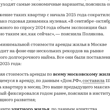
 уходят самые экономичные варианты, пояснила о
ение таких квартир с начала 2025 года сократило
нако годовая динамика нулевая. «В сентябре-октяб
ного по спросу 2024 года объем экспозиции был
о таким же, как сейчас», — пояснила Полякова.
минимальной стоимости аренды жилья в Москве
дит на фоне еще нескольких рекордов на рынке
ого долгосрочного найма. Все они были поставлен
2025 года:
яя стоимость аренды по
всему московскому жил
емуся в аренду, по данным «Дом.РФ»,
составила
11
за квартиру в месяц. Это выше предыдущего макси
ый фиксировался годом ранее, поясняли в инстит
щного развития;
менте
элитного жилья,
по данным агентства