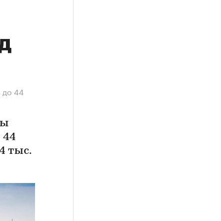
д
 до 44
ды
 44
4 тыс.