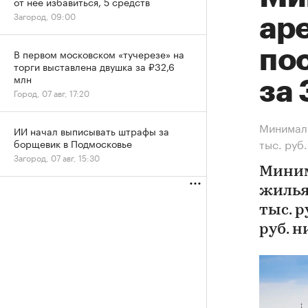
от нее избавиться, 5 средств
Загород, 09:00
ар
по
В первом московском «тучерезе» на
торги выставлена двушка за ₽32,6
млн
за 
Город, 07 авг, 17:20
Минималь
ИИ начал выписывать штрафы за
тыс. руб.
борщевик в Подмосковье
Загород, 07 авг, 15:30
Миним
жилья
тыс. р
руб. 