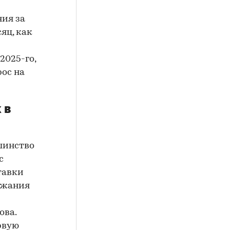
ия за
яц, как
2025-го,
рос на
 в
шинство
с
ставки
рожания
ова.
рвую