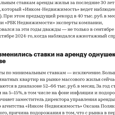
ьным ставкам аренды жилья за последние 30 лет
, который «Инком-Недвижимость» ведет наблюден
. При этом предыдущий рекорд в 40 тыс. руб. в мес
ли «РБК Недвижимости» эксперты компании,
вался за эти годы дважды — не только в сентябре 
00:00
/
00:00
октябре 2024-го, когда наблюдался ажиотажный сп
зменились ставки на аренду однушек
ве
ты по минимальным ставкам — исключение. Боль
натных квартир на рынке массового жилья сейча
аются в диапазоне 52–66 тыс. руб. в месяц. За год 
 на 5–15%, в том числе на фоне инфляции и подо
очняет заместитель директора управления аренды
 агентства «Инком-Недвижимость» Оксана Поляк
ого, причина подорожания в том, что с рынка в пе