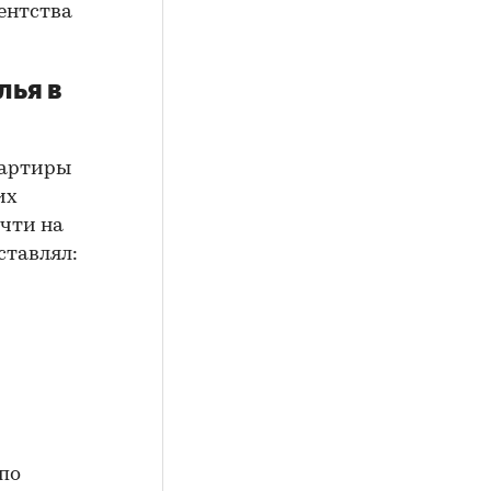
ентства
лья в
вартиры
их
очти на
ставлял:
по