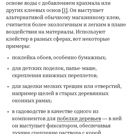
основе воды с добавлением крахмала или
других клеевых основ
[1]
. Он выступает
альтернативой обычному магазинному клею,
считается более экологичным и легким в плане
воздействия на материалы. Используют
клейстер в разных сферах, вот некоторые
00:00
/
00:00
примеры:
поклейка обоев, особенно бумажных;
для детских поделок, папье-маше,
скрепления книжных переплетов;
для заделки мелких трещин или отверстий,
например щелей в старых деревянных
оконных рамах;
в садоводстве в качестве одного из
компонентов для
побелки деревьев
— в ней
он выступает фиксатором, обеспечивая
лучшее сцепление раствора с корой.