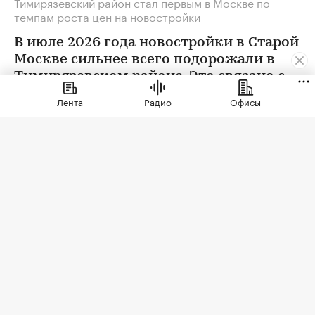
Тимирязевский район стал первым в Москве по
темпам роста цен на новостройки
В июле 2026 года новостройки в Старой
Москве сильнее всего подорожали в
Тимирязевском районе. Это связано с
появлением в экспозиции нового
Лента
Радио
Офисы
проекта бизнес-класса