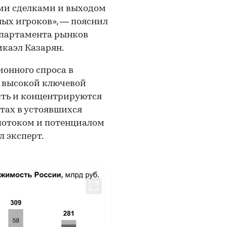
ми сделками и выходом
ых игроков», — пояснил
епартамента рынков
икаэл Казарян.
ионного спроса в
е высокой ключевой
сть и концентрируются
тах в устоявшихся
потоком и потенциалом
л эксперт.