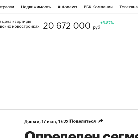
трасли
Недвижимость
Autonews
РБК Компании
Телекана
20 672 000
 цена квартиры
РБК Life
Тренды
Визионеры
Национальные проекты
+5.87%
Го
вских новостройках
руб
Кредитные рейтинги
Франшизы
Газета
Спецпроекты СП
ономика
Бизнес
Технологии и медиа
Финансы
Рынок нал
Поделиться
Деньги
⁠,
17 июн, 17:22
Определен сегм