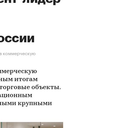
оссии
 в коммерческую
ммерческую
ьным итогам
 торговые объекты.
уационным
ичными крупными