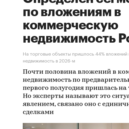
по вложениям в
коммерческую
недвижимость Р
На торговые объекты пришлось 44% вложений
недвижимость в 2026-м
Почти половина вложений в ко
недвижимость по предварител
первого полугодия пришлась на
Но эксперты называют это сит
явлением, связано оно с един
сделками