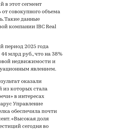
й в этот сегмент
% от совокупного объема
. Такие данные
вой компании IBC Real
й период 2025 года
44 млрд руб., что на 38%
говой недвижимости и
итуационным явлением.
езультат оказали
 из которых стала
речи» в интересах
арус Управление
елка обеспечила почти
ент. «Высокая доля
естиций сегодня во