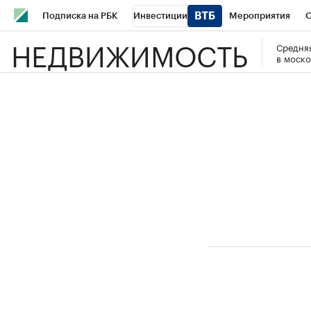
Подписка на РБК
Инвестиции
Мероприятия
О
НЕДВИЖИМОСТЬ
Средняя
Школа управления РБК
РБК Образование
РБК Курсы
в моско
РБК Бизнес-среда
Дискуссионный клуб
Исследования
Спецпроекты
Проверка контрагентов
Политика
Эк