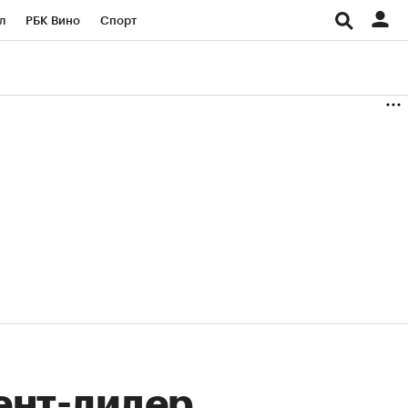
л
РБК Вино
Спорт
род
Стиль
Крипто
б
Конференции СПб
ичной валюты
ент-лидер