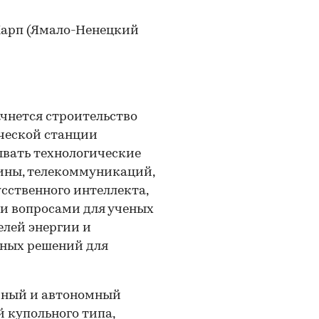
 Харп (Ямало-Ненецкий
чнется строительство
ческой станции
ывать технологические
цины, телекоммуникаций,
усственного интеллекта,
и вопросами для ученых
елей энергии и
вных решений для
ичный и автономный
й купольного типа,