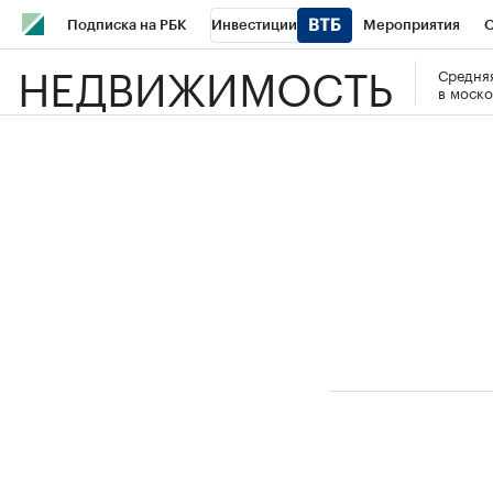
Подписка на РБК
Инвестиции
Мероприятия
О
НЕДВИЖИМОСТЬ
Средняя
Школа управления РБК
РБК Образование
РБК Курсы
в моско
РБК Бизнес-среда
Дискуссионный клуб
Исследования
Спецпроекты
Проверка контрагентов
Политика
Эк