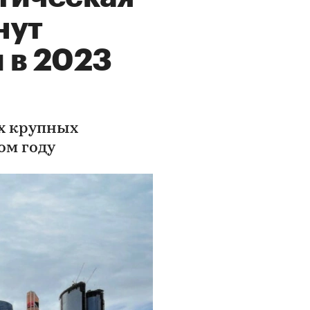
нут
и в 2023
х крупных
ом году