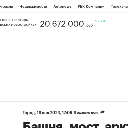
трасли
Недвижимость
Autonews
РБК Компании
Телекана
20 672 000
 цена квартиры
РБК Life
Тренды
Визионеры
Национальные проекты
+5.87%
Го
вских новостройках
руб
Кредитные рейтинги
Франшизы
Газета
Спецпроекты СП
ономика
Бизнес
Технологии и медиа
Финансы
Рынок нал
Поделиться
Город
⁠,
16 янв 2023, 17:08
Башня, мост, ар