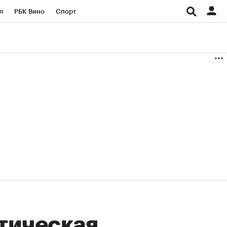
л
РБК Вино
Спорт
род
Стиль
Крипто
б
Конференции СПб
ичной валюты
ктическая