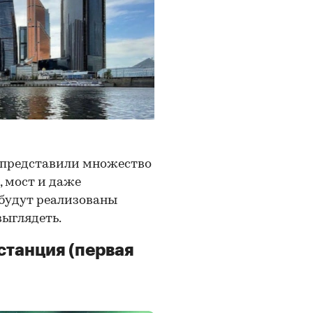
 представили множество
, мост и даже
 будут реализованы
выглядеть.
танция (первая