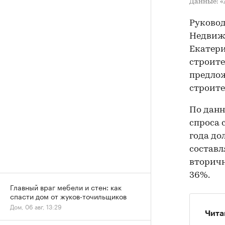
Данные: 
Руково
Недвиж
Екатери
строите
предлож
строите
По данн
спроса 
года до
составл
вторичн
36%.
Главный враг мебели и стен: как
спасти дом от жуков-точильщиков
Дом, 06 авг, 13:29
Чита