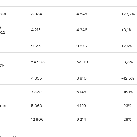
рад
3 934
4 845
+23,2%
й
4 215
4 346
+3,1%
род
9 622
9 876
+2,6%
54 908
53 110
–3,3%
ург
а
4 355
3 810
–12,5%
7 320
6 145
–16,1%
нск
5 363
4 129
–23%
12 806
9 214
–28%