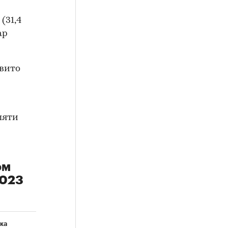
(31,4
ар
Авито
пяти
ом
2023
ка