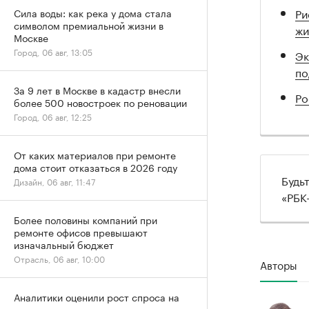
Ри
Сила воды: как река у дома стала
символом премиальной жизни в
жи
Москве
Город, 06 авг, 13:05
Эк
по
За 9 лет в Москве в кадастр внесли
Ро
более 500 новостроек по реновации
Город, 06 авг, 12:25
От каких материалов при ремонте
дома стоит отказаться в 2026 году
Будь
Дизайн, 06 авг, 11:47
«РБК
Более половины компаний при
ремонте офисов превышают
изначальный бюджет
Отрасль, 06 авг, 10:00
Авторы
Аналитики оценили рост спроса на