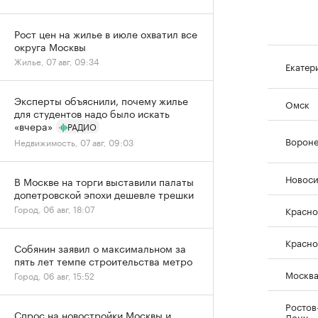
Рост цен на жилье в июле охватил все
округа Москвы
Жилье, 07 авг, 09:34
Екатер
Эксперты объяснили, почему жилье
Омск
для студентов надо было искать
«вчера»
РАДИО
Ворон
Недвижимость, 07 авг, 09:03
Новос
В Москве на торги выставили палаты
допетровской эпохи дешевле трешки
Город, 06 авг, 18:07
Красно
Красно
Собянин заявил о максимальном за
пять лет темпе строительства метро
Москв
Город, 06 авг, 15:52
Ростов
Спрос на новостройки Москвы и
Дону