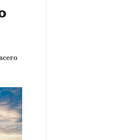
о
всего