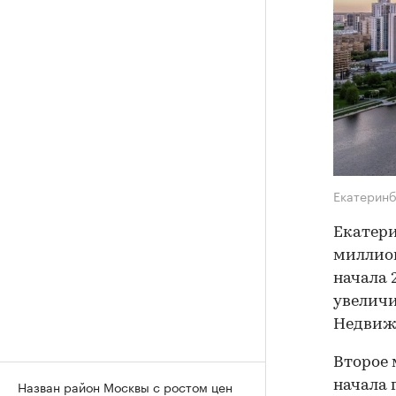
Екатерин
Екатери
миллион
начала 
увеличил
Недвиж
Второе 
Назван район Москвы с ростом цен
начала г