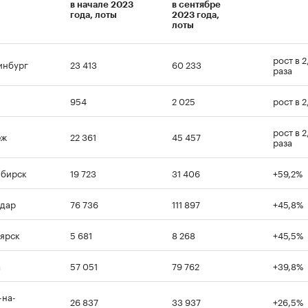
в начале 2023
в сентябре
года, лоты
2023 года,
лоты
00:00
/
00:00
рост в 2
инбург
23 413
60 233
раза
954
2 025
рост в 2
рост в 2
еж
22 361
45 457
раза
ибирск
19 723
31 406
+59,2%
дар
76 736
111 897
+45,8%
ярск
5 681
8 268
+45,5%
а
57 051
79 762
+39,8%
-на-
26 837
33 937
+26,5%