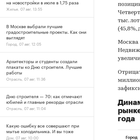
на новостройки в июле в 1,75 раза
позиции 
Жилье, 07 авг, 13:55
Четверт
тыс. ло
В Москве выбрали лучшие
(45,8%, 
градостроительные проекты. Как они
выглядят
Москва 
Город, 07 авг, 12:05
Недвижи
увеличил
Архитекторы и студенты создали
плакаты ко Дню строителя. Лучшие
работы
Отрицат
Отрасль, 07 авг, 11:36
миллион
зафикси
Дню строителя — 70: как отмечают
юбилей и главные рекорды отрасли
Динам
Отрасль, 07 авг, 11:04
рынке
года
Какую ошибку все совершают при
мытье холодильника. И вы тоже
Дом, 07 авг, 10:00
Город