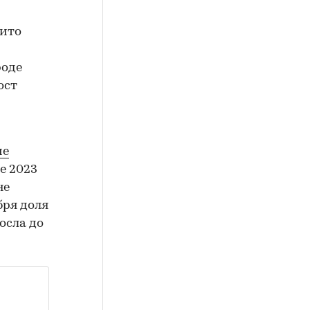
вито
роде
ост
ие
е 2023
не
бря доля
осла до