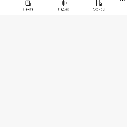
предложения. В условиях
Лента
Радио
Офисы
сохраняющейся неопределенности
собственники отложили сделки. Еще
одна причина тренда — оживление
спроса
Фото: hodim / Shutterstock / FOTODOM