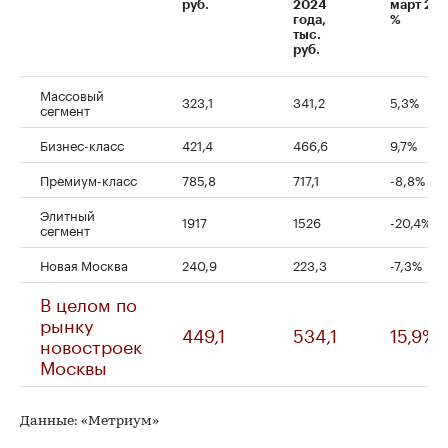
00:00
/
00:00
руб.
2024
март 202
года,
%
тыс.
руб.
Массовый
323,1
341,2
5,3%
сегмент
Бизнес-класс
421,4
466,6
9,7%
Премиум-класс
785,8
717,1
-8,8%
Элитный
1917
1526
-20,4%
сегмент
Новая Москва
240,9
223,3
-7,3%
В целом по
рынку
449,1
534,1
15,9%
новостроек
Москвы
Данные: «Метриум»