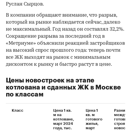
Руслан Сырцов.
В компании обращают внимание, что разрыв,
который на рынке наблюдается сейчас, далеко
не максимальный. Год назад он составлял 32,2%.
Сокращение разрыва за последний год в
«Метриуме» объяснили реакцией застройщиков
на высокий спрос прошлого года: теперь почти
все ЖК выходят на рынок с минимальным
дисконтом к рынку и быстро растут в цене.
Цены новостроек на этапе
котлована и сданных ЖК в Москве
по классам
Класс
Цена 1 кв.
Цена 1
Разница 
м на
кв. м
между
котловане,
готового
готовым
март 2024
жилья,
строящи
года, тыс.
март
новостр