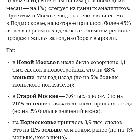
целом за год снизился на 18%
(а за последний
месяц — на 1%), следует из данных аналитиков.
При этом в Москве спад был еще сильнее. Но
в Подмосковье, на которое пришлось более 45%
от всех первичных сделок в столичном регионе,
продажи жилья за год, наоборот, выросли.
Так:
в
Новой Москве
в июле было совершено 1,1
тыс. сделок в новостройках, что на
48%
меньше
, чем год назад (но на 5% больше
июньского показателя);
в
Старой Москве
— 3,6 тыс. сделок. Это на
26%
меньше
показателя июля прошлого года
00:00
/
00:00
(но на 2% больше значений июня);
на
Подмосковье
пришлось 3,9 тыс. сделок.
Это на
11% больше
, чем годом ранее (но на 4%
меньше, чем в июне).