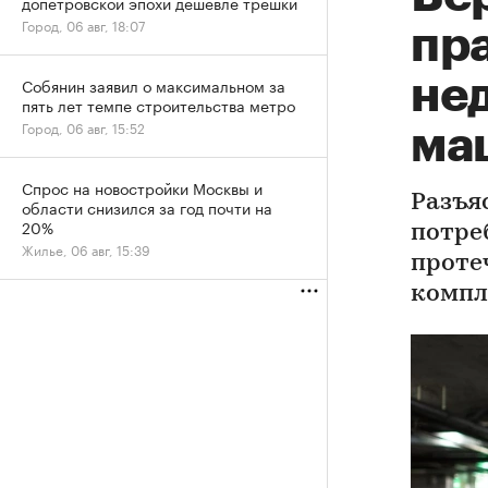
допетровской эпохи дешевле трешки
Город, 06 авг, 18:07
пр
не
Собянин заявил о максимальном за
пять лет темпе строительства метро
Город, 06 авг, 15:52
ма
Спрос на новостройки Москвы и
Разъя
области снизился за год почти на
20%
потре
Жилье, 06 авг, 15:39
проте
компл