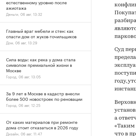
естественному уровню после
конфлик
ажиотажа
Покупат
Деньги, 06 авг, 13:32
разбира
являютс
Главный враг мебели и стен: как
спасти дом от жуков-точильщиков
парков
Дом, 06 авг, 13:29
Суд пер
предела
Сила воды: как река у дома стала
символом премиальной жизни в
эксплуа
Москве
поступи
Город, 06 авг, 13:05
году, у
инстанц
За 9 лет в Москве в кадастр внесли
более 500 новостроек по реновации
Верховн
Город, 06 авг, 12:25
установ
а ответ
От каких материалов при ремонте
«Таким 
дома стоит отказаться в 2026 году
Дизайн, 06 авг, 11:47
что в п