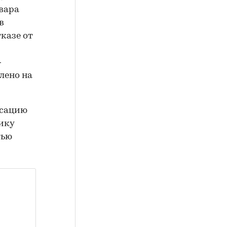
вара
в
казе от
—
лено на
нсацию
ику
тью