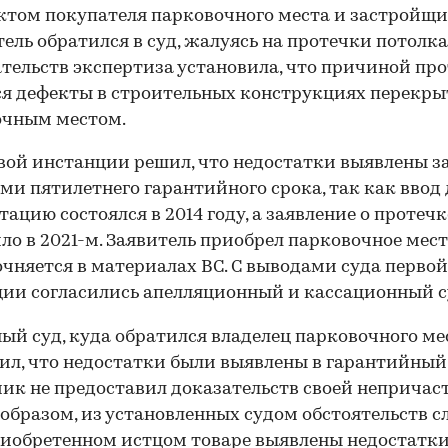
том покупателя парковочного места и застройщи
ель обратился в суд, жалуясь на протечки потолка.
тельств экспертиза установила, что причиной пр
я дефекты в строительных конструкциях перекры
очным местом.
вой инстанции решил, что недостатки выявлены з
ми пятилетнего гарантийного срока, так как ввод 
тацию состоялся в 2014 году, а заявление о протечк
ло в 2021-м. Заявитель приобрел парковочное мест
точняется в материалах ВС. С выводами суда первой
ии согласились апелляционный и кассационный с
ый суд, куда обратился владелец парковочного ме
ил, что недостатки были выявлены в гарантийный
чик не предоставил доказательств своей непричас
образом, из установленных судом обстоятельств сл
риобретенном истцом товаре выявлены недостатки,