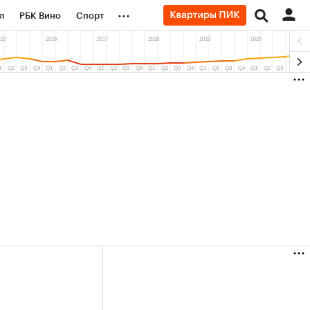
...
л
РБК Вино
Спорт
род
Стиль
Крипто
б
Финансы
(+30,42%)
(+5,8%)
2
«Северсталь» ₽700
Купить
Купит
.27
прогноз КИТ Финанс к 20.07.27