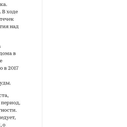
ка.
 В ходе
отечек
тия над
а
дома в
е
о в 2017
уды.
ста,
 период,
тности.
едует,
 о