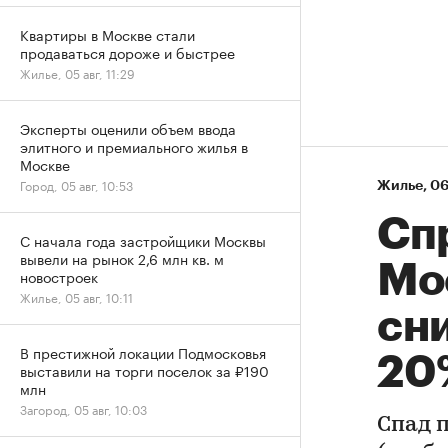
Квартиры в Москве стали
продаваться дороже и быстрее
Жилье, 05 авг, 11:29
Эксперты оценили объем ввода
элитного и премиального жилья в
Москве
Город, 05 авг, 10:53
Жилье
⁠,
06
Сп
С начала года застройщики Москвы
вывели на рынок 2,6 млн кв. м
Мо
новостроек
Жилье, 05 авг, 10:11
сни
В престижной локации Подмосковья
20
выставили на торги поселок за ₽190
млн
Загород, 05 авг, 10:03
Спад 