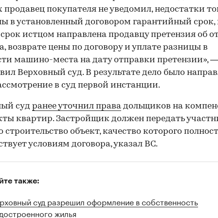
 продавец покупателя не уведомил, недостатки то
ы в установленный договором гарантийный срок, 
 срок истцом направлена продавцу претензия об от
а, возврате цены по договору и уплате разницы в
ти машино-места на дату отправки претензии», 
вил Верховный суд. В результате дело было направ
ассмотрение в суд первой инстанции.
00:00
/
00:00
ный суд
ранее уточнил права
дольщиков на компе
кты квартир. Застройщик должен передать участн
о строительство объект, качество которого полнос
ствует условиям договора, указал ВС.
йте также:
рховный суд разрешил оформление в собственность
достроенного жилья