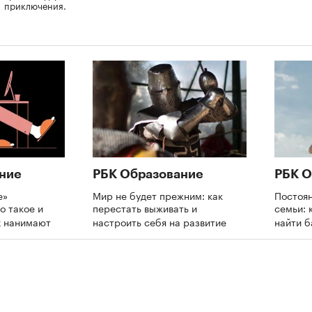
приключения.
ние
РБК Образование
РБК О
е»
Мир не будет прежним: как
Постоя
о такое и
перестать выживать и
семьи: 
х нанимают
настроить себя на развитие
найти 