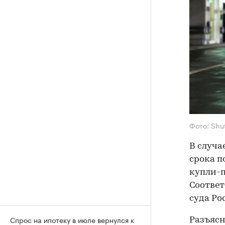
Фото: Shu
В случа
срока п
купли-п
Cоотве
суда Ро
Спрос на ипотеку в июле вернулся к
Разъясн