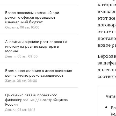
которых
выявлен
Более половины компаний при
ремонте офисов превышают
этот же
изначальный бюджет
договор
Отрасль, 06 авг, 10:00
стоимос
постано
Аналитики оценили рост спроса на
новое р
ипотеку на разные квартиры в
Москве
Деньги, 06 авг, 09:00
Верхов
за дефе
Временное явление: в июле снижение
долевог
цен на жилье резко замедлилось
соответ
Жилье, 06 авг, 06:00
ЦБ оценил ставки проектного
Чита
финансирования для застройщиков
России
Ве
Деньги, 05 авг, 18:13
не