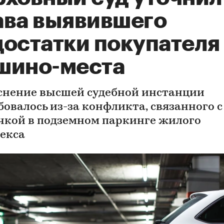
ава выявившего
достатки покупателя
шино-места
снение высшей судебной инстанции
бовалось из-за конфликта, связанного с
чкой в подземном паркинге жилого
екса